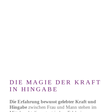
wo du dich fürchtest
zu leben.
RUMI
Buche jetzt dein
Tantra-Seminar
DIE MAGIE DER KRAFT
IN HINGABE
Die Erfahrung bewusst gelebter Kraft und
Hingabe
zwischen Frau und Mann stehen im