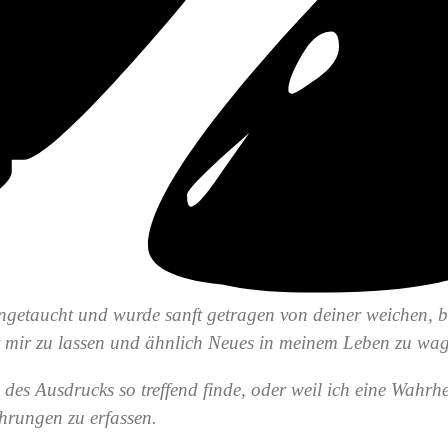
 eingetaucht und wurde sanft getragen von deiner weichen, 
ter mir zu lassen und ähnlich Neues in meinem Leben zu wa
l des Ausdrucks so treffend finde, oder weil ich eine Wahrh
ahrungen zu erfassen.