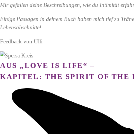
Mir gefallen deine Beschreibungen, wie du Intimität erfah
Einige Passagen in deinem Buch haben mich tief zu Tränen
Lebensabschnitte!
Feedback von Ulli
AUS „LOVE IS LIFE“ –
KAPITEL: THE SPIRIT OF THE