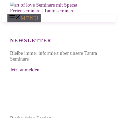
Zum
Inhalt
springen
MENÜ
NEWSLETTER
Bleibe immer informiert über unsere Tantra
Seminare
Jetzt anmelden
Einzel- und
Paarsitzungen