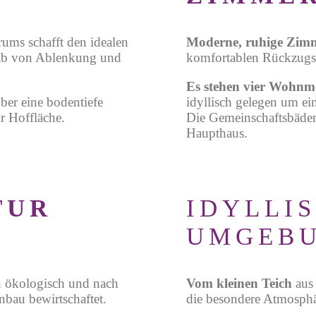
ums schafft den idealen
Moderne, ruhige Zim
nab von Ablenkung und
komfortablen Rückzugso
Es stehen vier Wohnmo
ber eine bodentiefe
idyllisch gelegen um ei
r Hoffläche.
Die Gemeinschaftsbäder
Haupthaus.
TUR
IDYLLI
UMGEB
n ökologisch und nach
Vom kleinen Teich
aus
bau bewirtschaftet.
die besondere Atmosphär