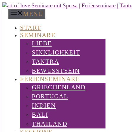
Zum
Inhalt
MENÜ
springen
START
SEMINARE
LIEBE
SINNLICHKEIT
TANTRA
BEWUSSTSEIN
FERIENSEMINARE
GRIECHENLAND
PORTUGAL
INDIEN
BALI
THAILAND