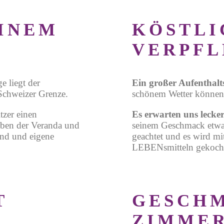
INEM
KÖSTLI
VERPF
e liegt der
Ein
großer Aufenthal
Schweizer Grenze.
schönem Wetter können 
tzer einen
Es erwarten uns lecke
eben der Veranda und
seinem Geschmack etwa
and und eigene
geachtet und es
wird mi
LEBENsmitteln gekoch
T
GESCH
ZIMMER