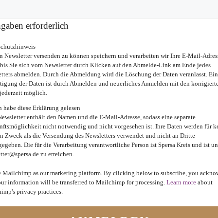
aben erforderlich
schutzhinweis
 Newsletter versenden zu können speichern und verarbeiten wir Ihre E-Mail-Adres
 bis Sie sich vom Newsletter durch Klicken auf den Abmelde-Link am Ende jedes
tters abmelden. Durch die Abmeldung wird die Löschung der Daten veranlasst. Ei
tigung der Daten ist durch Abmelden und neuerliches Anmelden mit den korrigiert
jederzeit möglich.
h habe diese Erklärung gelesen
Newsletter enthält den Namen und die E-Mail-Adresse, sodass eine separate
ftsmöglichkeit nicht notwendig und nicht vorgesehen ist. Ihre Daten werden für k
n Zweck als die Versendung des Newsletters verwendet und nicht an Dritte
gegeben. Die für die Verarbeitung verantwortliche Person ist Spersa Kreis und ist un
tter@spersa.de
zu erreichen.
 Mailchimp as our marketing platform. By clicking below to subscribe, you ackn
our information will be transferred to Mailchimp for processing.
Learn more
about
imp's privacy practices.