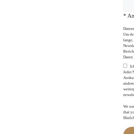
*
Ang
Daten
Um den
lange,
Newsle
Berich
Daten 
Ic
Jeder 
Auskun
andere
weiter
newsle
We use
that y
Mailch