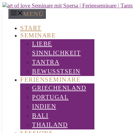
Zum
Inhalt
MENÜ
springen
START
SEMINARE
LIEBE
SINNLICHKEIT
TANTRA
BEWUSSTSEIN
FERIENSEMINARE
GRIECHENLAND
PORTUGAL
INDIEN
BALI
THAILAND