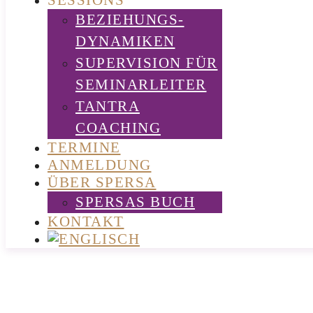
SESSIONS
BEZIEHUNGS-
DYNAMIKEN
SUPERVISION FÜR
SEMINARLEITER
TANTRA
COACHING
TERMINE
ANMELDUNG
ÜBER SPERSA
SPERSAS BUCH
KONTAKT